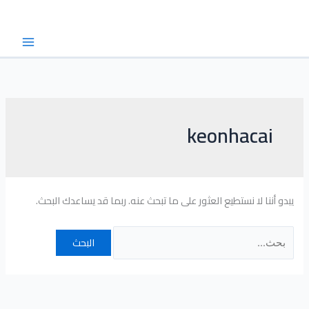
خطي
البحث
لى
عن:
لمحتوى
keonhacai
يبدو أننا لا نستطيع العثور على ما تبحث عنه. ربما قد يساعدك البحث.