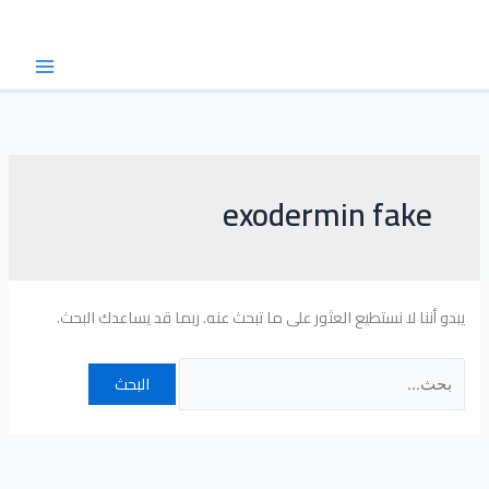
خطي
البحث
لى
عن:
لمحتوى
exodermin fake
يبدو أننا لا نستطيع العثور على ما تبحث عنه. ربما قد يساعدك البحث.