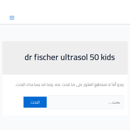
خطي
البحث
لى
عن:
لمحتوى
dr fischer ultrasol 50 kids
يبدو أننا لا نستطيع العثور على ما تبحث عنه. ربما قد يساعدك البحث.