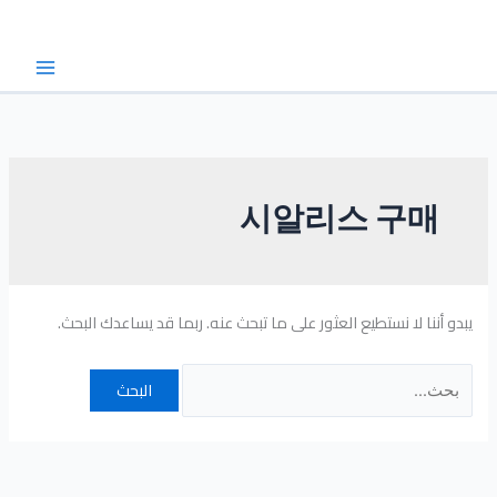
خطي
البحث
لى
عن:
لمحتوى
시알리스 구매
يبدو أننا لا نستطيع العثور على ما تبحث عنه. ربما قد يساعدك البحث.