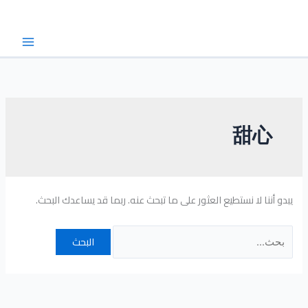
خطي
البحث
لى
عن:
لمحتوى
甜心
يبدو أننا لا نستطيع العثور على ما تبحث عنه. ربما قد يساعدك البحث.