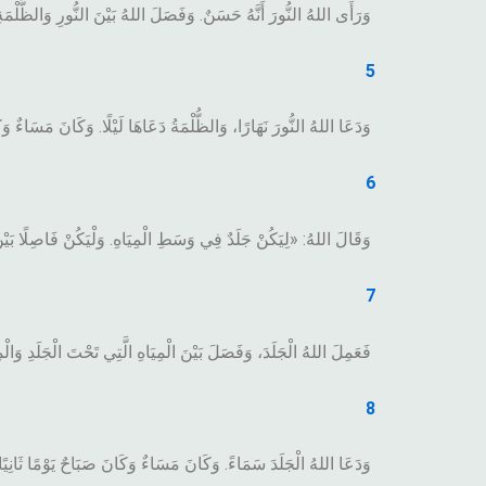
وَرَأَى اللهُ النُّورَ أَنَّهُ حَسَنٌ. وَفَصَلَ اللهُ بَيْنَ النُّورِ وَالظُّلْمَةِ
5
وَدَعَا اللهُ النُّورَ نَهَارًا، وَالظُّلْمَةُ دَعَاهَا لَيْلًا. وَكَانَ مَسَاءٌ وَ
6
وَقَالَ اللهُ: «لِيَكُنْ جَلَدٌ فِي وَسَطِ الْمِيَاهِ. وَلْيَكُنْ فَاصِلًا بَيْنَ
7
فَعَمِلَ اللهُ الْجَلَدَ، وَفَصَلَ بَيْنَ الْمِيَاهِ الَّتِي تَحْتَ الْجَلَدِ وَالْم
8
وَدَعَا اللهُ الْجَلَدَ سَمَاءً. وَكَانَ مَسَاءٌ وَكَانَ صَبَاحٌ يَوْمًا ثَانِيًا