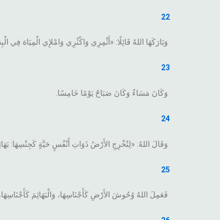
22
وَبَارَكَهَا اللهُ قَائِلًا: «أَثْمِرِي وَاكْثُرِي وَامْلإِي الْمِيَاهَ فِي الْبِح
23
وَكَانَ مَسَاءٌ وَكَانَ صَبَاحٌ يَوْمًا خَامِسًا.
24
وَقَالَ اللهُ: «لِتُخْرِجِ الأَرْضُ ذَوَاتِ أَنْفُسٍ حَيَّةٍ كَجِنْسِهَا: بَهَا
25
فَعَمِلَ اللهُ وُحُوشَ الأَرْضِ كَأَجْنَاسِهَا، وَالْبَهَائِمَ كَأَجْنَاسِهَا، و