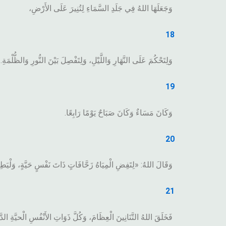
وَجَعَلَهَا اللهُ فِي جَلَدِ السَّمَاءِ لِتُنِيرَ عَلَى الأَرْضِ،
18
وَلِتَحْكُمَ عَلَى النَّهَارِ وَاللَّيْلِ، وَلِتَفْصِلَ بَيْنَ النُّورِ وَالظُّلْمَةِ
19
وَكَانَ مَسَاءٌ وَكَانَ صَبَاحٌ يَوْمًا رَابِعًا.
20
وَقَالَ اللهُ: «لِتَفِضِ الْمِيَاهُ زَحَّافَاتٍ ذَاتَ نَفْسٍ حَيَّةٍ، وَلْيَط
21
فَخَلَقَ اللهُ التَّنَانِينَ الْعِظَامَ، وَكُلَّ ذَوَاتِ الأَنْفُسِ الْحيَّةِ الدَّ