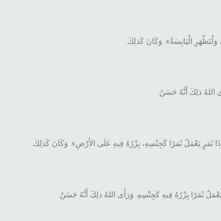
وَلْتَظْهَرِ الْيَابِسَةُ». وَكَانَ كَذلِكَ.
َى اللهُ ذلِكَ أَنَّهُ حَسَنٌ.
 ذَا ثَمَرٍ يَعْمَلُ ثَمَرًا كَجِنْسِهِ، بِزْرُهُ فِيهِ عَلَى الأَرْضِ». وَكَانَ كَذلِكَ.
عْمَلُ ثَمَرًا بِزْرُهُ فِيهِ كَجِنْسِهِ. وَرَأَى اللهُ ذلِكَ أَنَّهُ حَسَنٌ.