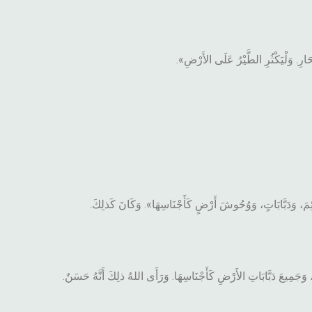
َارِ. وَلْيَكْثُرِ الطَّيْرُ عَلَى الأَرْضِ».
ئِمَ، وَدَبَّابَاتٍ، وَوُحُوشَ أَرْضٍ كَأَجْنَاسِهَا». وَكَانَ كَذلِكَ.
َجَمِيعَ دَبَّابَاتِ الأَرْضِ كَأَجْنَاسِهَا. وَرَأَى اللهُ ذلِكَ أَنَّهُ حَسَنٌ.