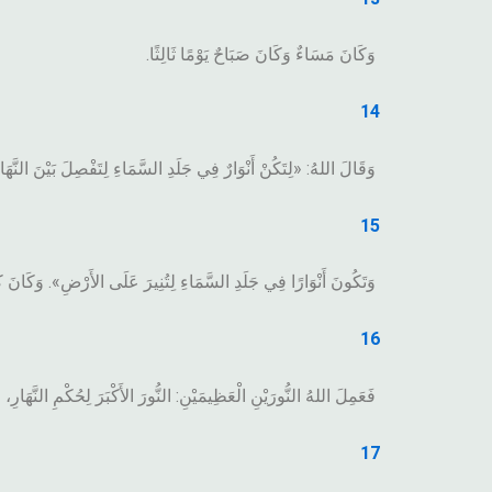
وَكَانَ مَسَاءٌ وَكَانَ صَبَاحٌ يَوْمًا ثَالِثًا.
14
وَقَالَ اللهُ: «لِتَكُنْ أَنْوَارٌ فِي جَلَدِ السَّمَاءِ لِتَفْصِلَ بَيْنَ النَّهَار
15
وَتَكُونَ أَنْوَارًا فِي جَلَدِ السَّمَاءِ لِتُنِيرَ عَلَى الأَرْضِ». وَكَانَ ك
16
فَعَمِلَ اللهُ النُّورَيْنِ الْعَظِيمَيْنِ: النُّورَ الأَكْبَرَ لِحُكْمِ النَّهَارِ، و
17