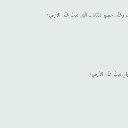
 وَعَلَى جَمِيعِ الدَّبَّابَاتِ الَّتِي تَدِبُّ عَلَى الأَرْضِ».
وَانٍ يَدِبُّ عَلَى الأَرْضِ».