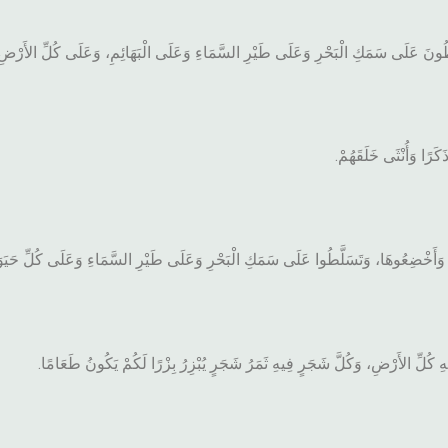
طُونَ عَلَى سَمَكِ الْبَحْرِ وَعَلَى طَيْرِ السَّمَاءِ وَعَلَى الْبَهَائِمِ، وَعَلَى كُلِّ الأَرْضِ،
رًا وَأُنْثَى خَلَقَهُمْ.
َ، وَأَخْضِعُوهَا، وَتَسَلَّطُوا عَلَى سَمَكِ الْبَحْرِ وَعَلَى طَيْرِ السَّمَاءِ وَعَلَى كُلِّ حَيَ
ْهِ كُلِّ الأَرْضِ، وَكُلَّ شَجَرٍ فِيهِ ثَمَرُ شَجَرٍ يُبْزِرُ بِزْرًا لَكُمْ يَكُونُ طَعَامًا.