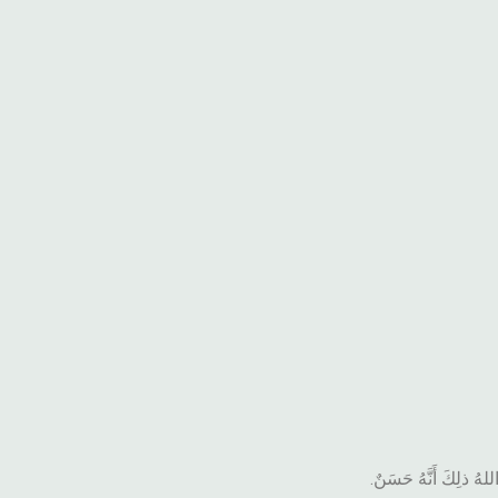
اللهُ ذلِكَ أَنَّهُ حَسَنٌ.