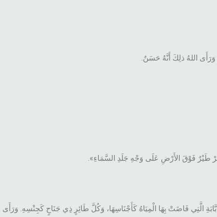
. وَرَأَى اللهُ ذلِكَ أَنَّهُ حَسَنٌ.
ِرْ طَيْرٌ فَوْقَ الأَرْضِ عَلَى وَجْهِ جَلَدِ السَّمَاءِ».
بَّابَةِ الَّتِي فَاضَتْ بِهَا الْمِيَاهُ كَأَجْنَاسِهَا، وَكُلَّ طَائِرٍ ذِي جَنَاحٍ كَجِنْسِهِ. وَرَأَى 