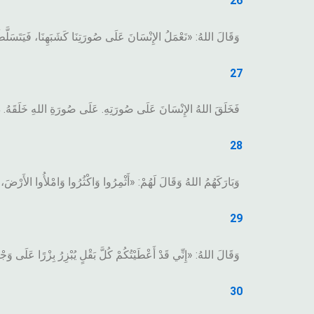
26
وَقَالَ اللهُ: «نَعْمَلُ الإِنْسَانَ عَلَى صُورَتِنَا كَشَبَهِنَا، فَيَتَسَلَّ
27
فَخَلَقَ اللهُ الإِنْسَانَ عَلَى صُورَتِهِ. عَلَى صُورَةِ اللهِ خَلَقَهُ. ذَكَ
28
وَبَارَكَهُمُ اللهُ وَقَالَ لَهُمْ: «أَثْمِرُوا وَاكْثُرُوا وَامْلأُوا الأَرْض
29
وَقَالَ اللهُ: «إِنِّي قَدْ أَعْطَيْتُكُمْ كُلَّ بَقْلٍ يُبْزِرُ بِزْرًا عَلَى وَج
30