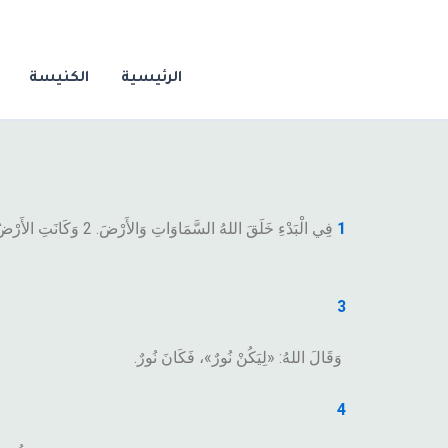
خطي
لى
لمحتوى
الرئيسية
الكنيسة
1
فِي الْبَدْءِ خَلَقَ اللهُ السَّمَاوَاتِ وَالأَرْضَ. 2
وَكَانَتِ الأَرْضُ 
3
وَقَالَ اللهُ: «لِيَكُنْ نُورٌ»، فَكَانَ نُورٌ.
4