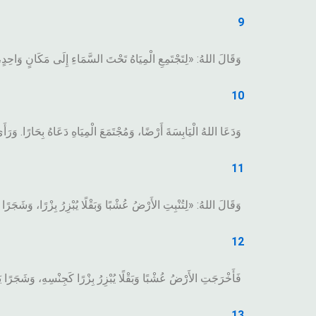
9
وَقَالَ اللهُ: «لِتَجْتَمِعِ الْمِيَاهُ تَحْتَ السَّمَاءِ إِلَى مَكَانٍ وَاحِدٍ، 
10
وَدَعَا اللهُ الْيَابِسَةَ أَرْضًا، وَمُجْتَمَعَ الْمِيَاهِ دَعَاهُ بِحَارًا. وَرَأ
11
وَقَالَ اللهُ: «لِتُنْبِتِ الأَرْضُ عُشْبًا وَبَقْلًا يُبْزِرُ بِزْرًا، وَشَجَرًا
12
فَأَخْرَجَتِ الأَرْضُ عُشْبًا وَبَقْلًا يُبْزِرُ بِزْرًا كَجِنْسِهِ، وَشَجَرًا يَ
13