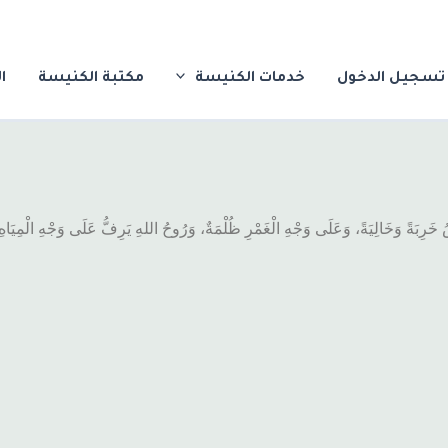
تسجيل الدخول
خدمات الكنيسة
مكتبة الكنيسة
ا
خَرِبَةً وَخَالِيَةً، وَعَلَى وَجْهِ الْغَمْرِ ظُلْمَةٌ، وَرُوحُ اللهِ يَرِفُّ عَلَى وَجْهِ الْمِيَاهِ