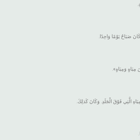
.
كَانَ صَبَاحٌ يَوْمًا وَاحِدًا.
 مِيَاهٍ وَمِيَاهٍ».
ِيَاهِ الَّتِي فَوْقَ الْجَلَدِ. وَكَانَ كَذلِكَ.
.