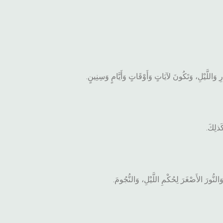
ِ وَاللَّيْلِ، وَتَكُونَ لآيَاتٍ وَأَوْقَاتٍ وَأَيَّامٍ وَسِنِينٍ.
َذلِكَ.
َالنُّورَ الأَصْغَرَ لِحُكْمِ اللَّيْلِ، وَالنُّجُومَ.