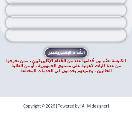
الخُدام الإكليريكيين
الكنيسة تضُم بين خُدامها عدد من الخُدام الإكليريكيين ، ممن تخرجوا
من عدة كليات لاهوتية على مستوى الجمهورية ، أو من الطلبة
الحاليين ، وجميعهم يخدمون فى الخدمات المختلفة
Copyright © 2026 | Powered by [A . M designer]