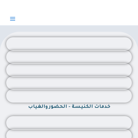
خطي
لى
لمحتوى
خدمات الكنيسة - الحضور والغياب